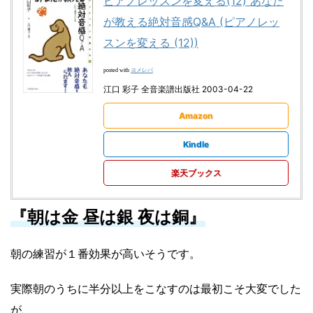
ピアノレッスンを変える(12) あなた
が教える絶対音感Q&A (ピアノレッ
スンを変える (12))
ヨメレバ
posted with
江口 彩子 全音楽譜出版社 2003-04-22
Amazon
Kindle
楽天ブックス
『朝は金 昼は銀 夜は銅』
朝の練習が１番効果が高いそうです。
実際朝のうちに半分以上をこなすのは最初こそ大変でした
が、