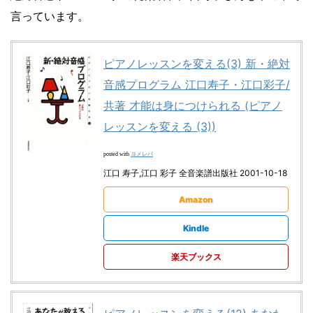
言っています。
ピアノレッスンを変える(3) 新・絶対
音感プログラム 江口寿子・江口彩子/
共著 才能は身につけられる (ピアノ
レッスンを変える (3))
ヨメレバ
posted with
江口 寿子,江口 彩子 全音楽譜出版社 2001-10-18
Amazon
Kindle
楽天ブックス