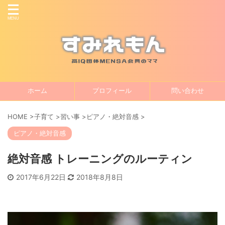
ホーム
プロフィール
問い合わせ
HOME
>
子育て
>
習い事
>
ピアノ・絶対音感
>
ピアノ・絶対音感
絶対音感 トレーニングのルーティン
2017年6月22日
2018年8月8日