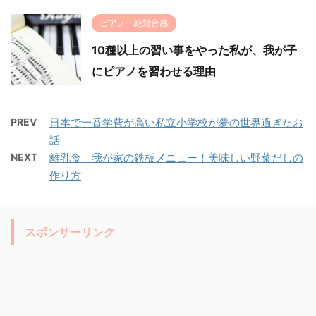
ピアノ・絶対音感
10種以上の習い事をやった私が、我が子
にピアノを習わせる理由
PREV
日本で一番学費が高い私立小学校が夢の世界過ぎたお
話
NEXT
離乳食 我が家の鉄板メニュー！美味しい野菜だしの
作り方
スポンサーリンク