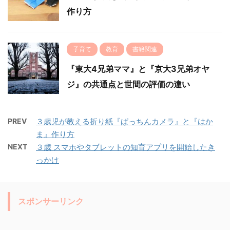
作り方
子育て
教育
書籍関連
『東大4兄弟ママ』と『京大3兄弟オヤ
ジ』の共通点と世間の評価の違い
PREV
３歳児が教える折り紙『ぱっちんカメラ』と『はか
ま』作り方
NEXT
３歳 スマホやタブレットの知育アプリを開始したき
っかけ
スポンサーリンク