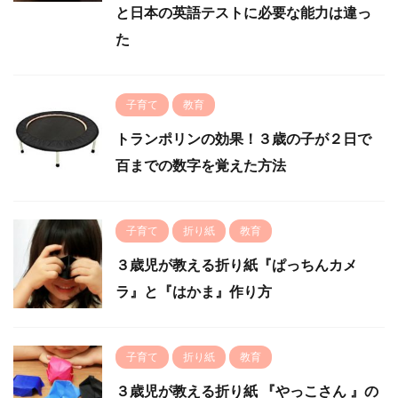
と日本の英語テストに必要な能力は違っ
た
子育て
教育
トランポリンの効果！３歳の子が２日で
百までの数字を覚えた方法
子育て
折り紙
教育
３歳児が教える折り紙『ぱっちんカメ
ラ』と『はかま』作り方
子育て
折り紙
教育
３歳児が教える折り紙 『やっこさん 』の