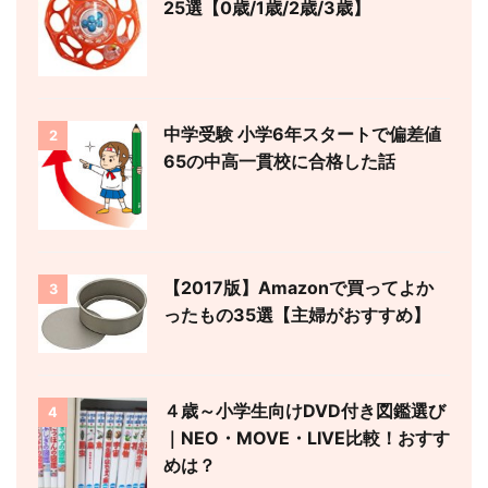
25選【0歳/1歳/2歳/3歳】
中学受験 小学6年スタートで偏差値
2
65の中高一貫校に合格した話
【2017版】Amazonで買ってよか
3
ったもの35選【主婦がおすすめ】
４歳～小学生向けDVD付き図鑑選び
4
｜NEO・MOVE・LIVE比較！おすす
めは？