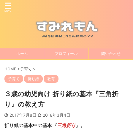
ホーム
プロフィール
問い合わせ
HOME
>
子育て
>
子育て
折り紙
教育
３歳の幼児向け 折り紙の基本『三角折
り』の教え方
2017年7月8日
2018年3月4日
折り紙の基本中の基本
『
三角折り
』
。