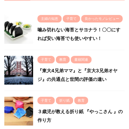
主婦の知恵
子育て
良かったモノレビュー
噛み切れない海苔とサヨナラ！〇〇にす
れば安い海苔でも使いやすい！
子育て
教育
書籍関連
『東大4兄弟ママ』と『京大3兄弟オヤ
ジ』の共通点と世間の評価の違い
子育て
折り紙
教育
３歳児が教える折り紙 『やっこさん 』の
作り方