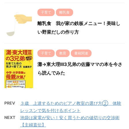
子育て
離乳食
離乳食 我が家の鉄板メニュー！美味し
い野菜だしの作り方
子育て
教育
書籍関連
灘→東大理Ⅲ3兄弟の佐藤ママの本を今さ
ら読んでみた
PREV
３歳 上達するためのピアノ教室の選び方② 体験
レッスンで気を付けるポイント
NEXT
池袋は家電が安い！安く買うための値切りの交渉術
【主婦直伝】