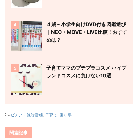
４歳～小学生向けDVD付き図鑑選び
4
｜NEO・MOVE・LIVE比較！おすす
めは？
子育てママのプチプラコスメ ハイブ
5
ランドコスメに負けない10選
-
ピアノ・絶対音感
,
子育て
,
習い事
関連記事